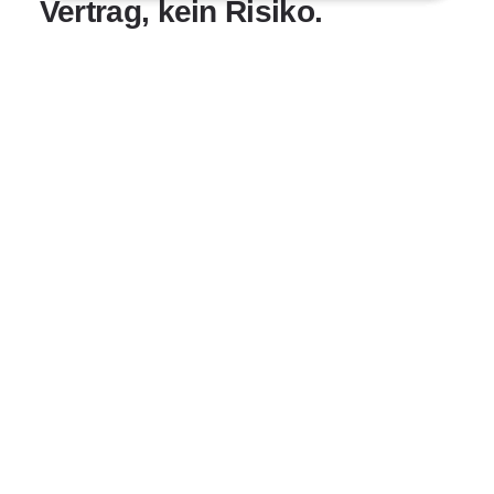
Vertrag, kein Risiko.
Du buchst eine Stunde, wenn du sie brauchst.
Eine pro Woche, drei am Tag oder eine vor jeder
Klausur. Keine Mindestlaufzeit. Keine
Kündigungsfrist.
WIE FLEXIBEL?
→
SO FUNKTIONIERT'S
Vom Konto zur ersten
Stunde, drei Schritte.