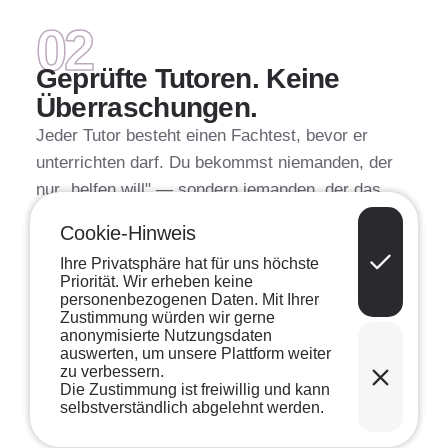
QUALITÄT
02
Geprüfte Tutoren. Keine
Überraschungen.
Jeder Tutor besteht einen Fachtest, bevor er
unterrichten darf. Du bekommst niemanden, der
nur „helfen will" — sondern jemanden, der das
Fach wirklich beherrscht.
Cookie-Hinweis
MEHR ZU UNSEREN TUTOREN
→
Ihre Privatsphäre hat für uns höchste
Priorität. Wir erheben keine
personenbezogenen Daten. Mit Ihrer
Zustimmung würden wir gerne
anonymisierte Nutzungsdaten
auswerten, um unsere Plattform weiter
zu verbessern.
FLEXIBILITÄT
03
Die Zustimmung ist freiwillig und kann
selbstverständlich abgelehnt werden.
Stunde für Stunde. Kein