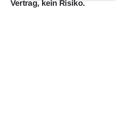
Vertrag, kein Risiko.
Du buchst eine Stunde, wenn du sie brauchst.
Eine pro Woche, drei am Tag oder eine vor jeder
Klausur. Keine Mindestlaufzeit. Keine
Kündigungsfrist.
WIE FLEXIBEL?
→
SO FUNKTIONIERT'S
Vom Konto zur ersten
Stunde, drei Schritte.