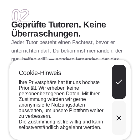
QUALITÄT
02
Geprüfte Tutoren. Keine
Überraschungen.
Jeder Tutor besteht einen Fachtest, bevor er
unterrichten darf. Du bekommst niemanden, der
nur „helfen will" — sondern jemanden, der das
Fach wirklich beherrscht.
Cookie-Hinweis
MEHR ZU UNSEREN TUTOREN
→
Ihre Privatsphäre hat für uns höchste
Priorität. Wir erheben keine
personenbezogenen Daten. Mit Ihrer
Zustimmung würden wir gerne
anonymisierte Nutzungsdaten
auswerten, um unsere Plattform weiter
zu verbessern.
FLEXIBILITÄT
03
Die Zustimmung ist freiwillig und kann
selbstverständlich abgelehnt werden.
Stunde für Stunde. Kein